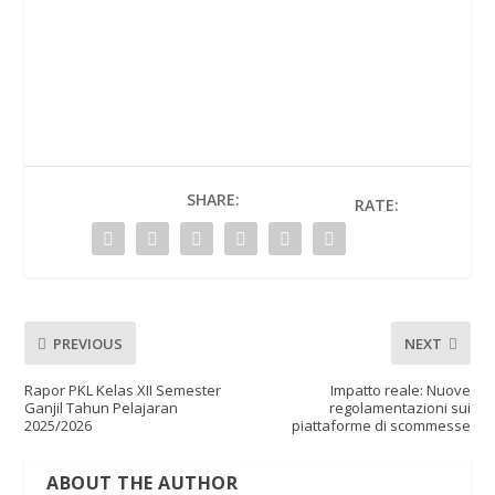
SHARE:
RATE:
PREVIOUS
NEXT
Rapor PKL Kelas XII Semester
Impatto reale: Nuove
Ganjil Tahun Pelajaran
regolamentazioni sui
2025/2026
piattaforme di scommesse
ABOUT THE AUTHOR