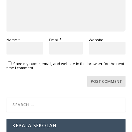
Name
*
Email
*
Website
Save my name, email, and website in this browser for the next
time I comment.
KEPALA SEKOLAH