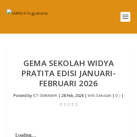
GEMA SEKOLAH WIDYA
PRATITA EDISI JANUARI-
FEBRUARI 2026
Posted by
ICT-SMKN6YK
|
28 Feb, 2026
|
Info Sekolah
|
0
|