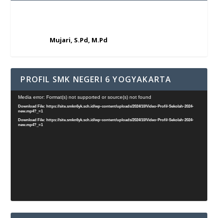
Mujari, S.Pd, M.Pd
PROFIL SMK NEGERI 6 YOGYAKARTA
Video
Media error: Format(s) not supported or source(s) not found
Download File: https://site.smkn6yk.sch.id/wp-content/uploads/2024/10/Video-Profil-Sekolah-2024-
Player
new.mp4?_=1
Download File: https://site.smkn6yk.sch.id/wp-content/uploads/2024/10/Video-Profil-Sekolah-2024-
new.mp4?_=1