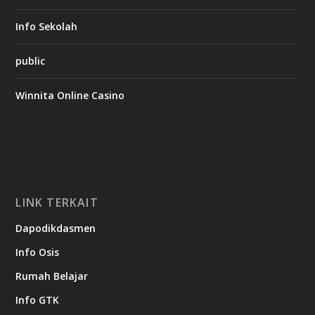
Info Sekolah
public
Winnita Online Casino
LINK TERKAIT
Dapodikdasmen
Info Osis
Rumah Belajar
Info GTK