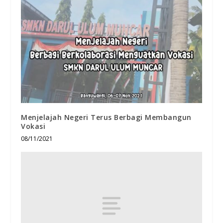
Menjelajah Negeri Terus Berbagi Membangun
Vokasi
08/11/2021