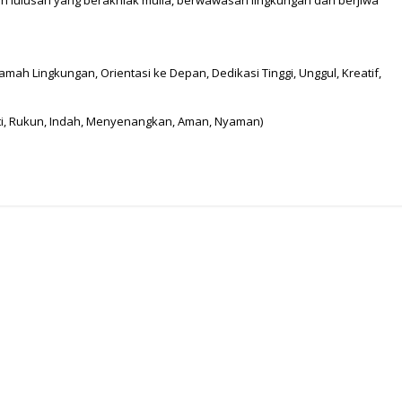
n lulusan yang berakhlak mulia, berwawasan lingkungan dan berjiwa
ah Lingkungan, Orientasi ke Depan, Dedikasi Tinggi, Unggul, Kreatif,
ti, Rukun, Indah, Menyenangkan, Aman, Nyaman)