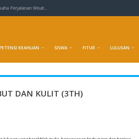
ha Perjalanan Wisat...
ETENSI KEAHLIAN
SISWA
FITUR
LULUSAN
UT DAN KULIT (3TH)