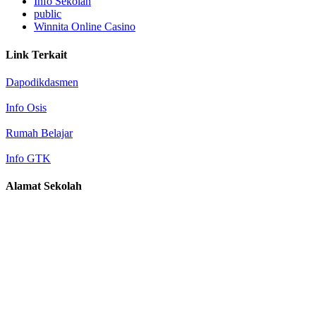
Info Sekolah
public
Winnita Online Casino
Link Terkait
Dapodikdasmen
Info Osis
Rumah Belajar
Info GTK
Alamat Sekolah
Alamat : Jl. Kenari no 4 (Selatan Stadion Mandala Krida),
Yogyakarta
Email 1: smkn6yk@gmail.com
Email 2: mail@smkn6yk.sch.id
Telp : 0274 512251