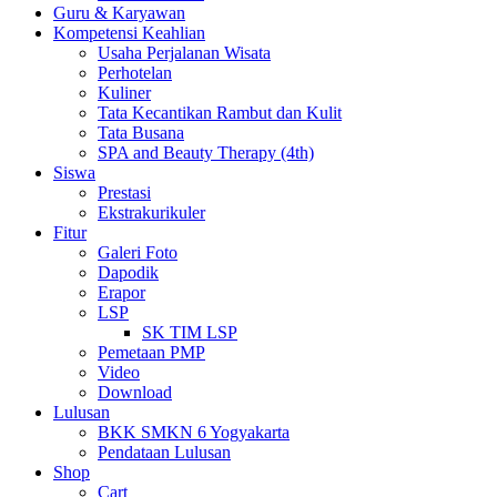
Guru & Karyawan
Kompetensi Keahlian
Usaha Perjalanan Wisata
Perhotelan
Kuliner
Tata Kecantikan Rambut dan Kulit
Tata Busana
SPA and Beauty Therapy (4th)
Siswa
Prestasi
Ekstrakurikuler
Fitur
Galeri Foto
Dapodik
Erapor
LSP
SK TIM LSP
Pemetaan PMP
Video
Download
Lulusan
BKK SMKN 6 Yogyakarta
Pendataan Lulusan
Shop
Cart