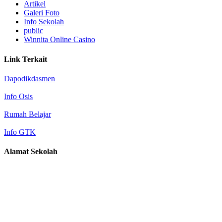
Artikel
Galeri Foto
Info Sekolah
public
Winnita Online Casino
Link Terkait
Dapodikdasmen
Info Osis
Rumah Belajar
Info GTK
Alamat Sekolah
Alamat : Jl. Kenari no 4 (Selatan Stadion Mandala Krida),
Yogyakarta
Email 1: smkn6yk@gmail.com
Email 2: mail@smkn6yk.sch.id