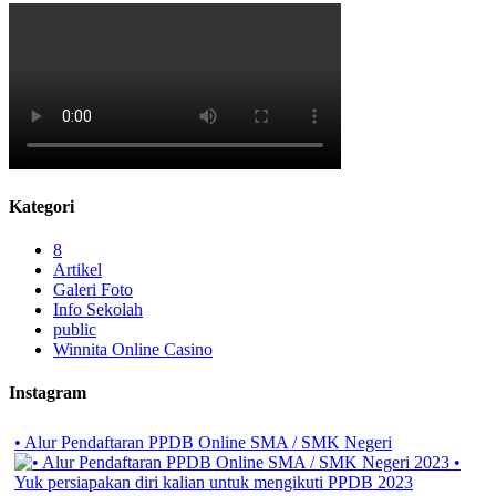
Kategori
8
Artikel
Galeri Foto
Info Sekolah
public
Winnita Online Casino
Instagram
• Alur Pendaftaran PPDB Online SMA / SMK Negeri