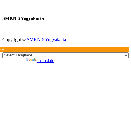
Telp : 0274 512251
SMKN 6 Yogyakarta
Copyright ©
SMKN 6 Yogyakarta
e »
Powered by
Translate