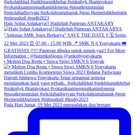
Halo Sobat Antakarya!! Hadirilah Pameran ANTAKARY
• Mohon Doa Restu • Siswa Siswi SMKN 6 Yogyak
Pada Hari Jumat, 19 Mei 2023 mengadakan doa bersam