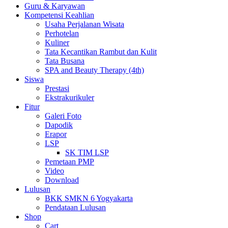
Guru & Karyawan
Kompetensi Keahlian
Usaha Perjalanan Wisata
Perhotelan
Kuliner
Tata Kecantikan Rambut dan Kulit
Tata Busana
SPA and Beauty Therapy (4th)
Siswa
Prestasi
Ekstrakurikuler
Fitur
Galeri Foto
Dapodik
Erapor
LSP
SK TIM LSP
Pemetaan PMP
Video
Download
Lulusan
BKK SMKN 6 Yogyakarta
Pendataan Lulusan
Shop
Cart