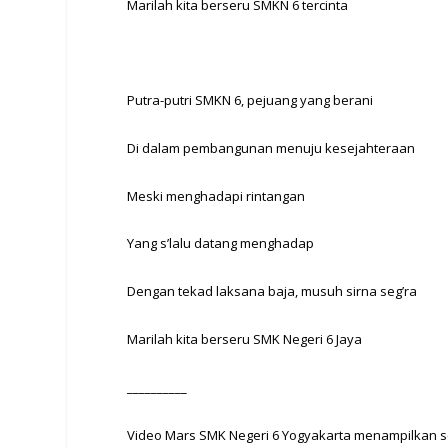
Marilah kita berseru SMKN 6 tercinta
Putra-putri SMKN 6, pejuang yang berani
Di dalam pembangunan menuju kesejahteraan
Meski menghadapi rintangan
Yang s’lalu datang menghadap
Dengan tekad laksana baja, musuh sirna seg’ra
Marilah kita berseru SMK Negeri 6 Jaya
__________
Video Mars SMK Negeri 6 Yogyakarta menampilkan 