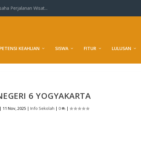
ha Perjalanan Wisat...
ETENSI KEAHLIAN
SISWA
FITUR
LULUSAN
NEGERI 6 YOGYAKARTA
|
11 Nov, 2025
|
Info Sekolah
|
0
|