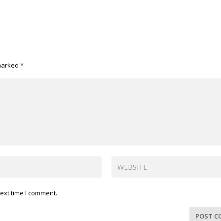
 marked
*
ext time I comment.