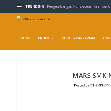
TRENDING:
Pengembangan Kompetensi Keahlian Usa
HOME
PROFIL
GURU & KARYAWAN
KOMP
MARS SMK 
Posted by
ICT-SMKN6YK