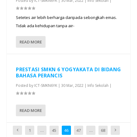
Posted by
ICT-SMKN6YK
|
30 Mar, 2022
|
Info Sekolah
|
Setetes air lebih berharga daripada sebongkah emas.
Tidak ada kehidupan tanpa air-
READ MORE
PRESTASI SMKN 6 YOGYAKATA DI BIDANG
BAHASA PERANCIS
Posted by
ICT-SMKN6YK
|
30 Mar, 2022
|
Info Sekolah
|
READ MORE
1
…
45
46
47
…
68