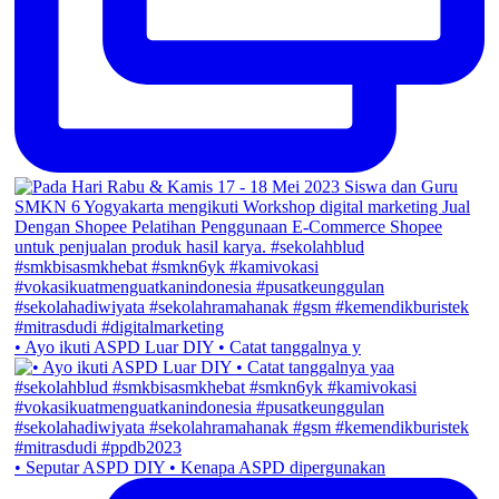
• Ayo ikuti ASPD Luar DIY • Catat tanggalnya y
• Seputar ASPD DIY • Kenapa ASPD dipergunakan