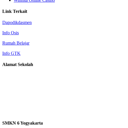
Winnita Online Casino
Link Terkait
Dapodikdasmen
Info Osis
Rumah Belajar
Info GTK
Alamat Sekolah
Alamat : Jl. Kenari no 4 (Selatan Stadion Mandala Krida),
Yogyakarta
Email 1: smkn6yk@gmail.com
Email 2: mail@smkn6yk.sch.id
Telp : 0274 512251
SMKN 6 Yogyakarta