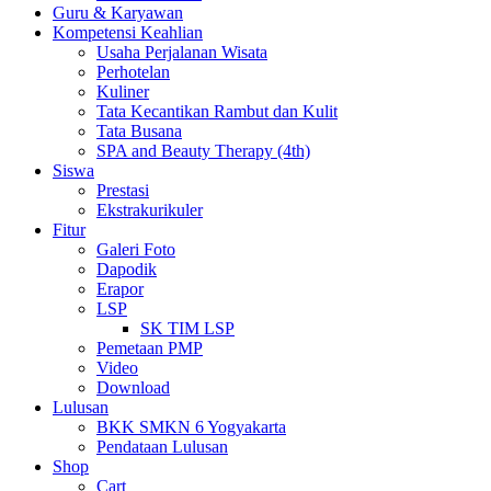
Guru & Karyawan
Kompetensi Keahlian
Usaha Perjalanan Wisata
Perhotelan
Kuliner
Tata Kecantikan Rambut dan Kulit
Tata Busana
SPA and Beauty Therapy (4th)
Siswa
Prestasi
Ekstrakurikuler
Fitur
Galeri Foto
Dapodik
Erapor
LSP
SK TIM LSP
Pemetaan PMP
Video
Download
Lulusan
BKK SMKN 6 Yogyakarta
Pendataan Lulusan
Shop
Cart