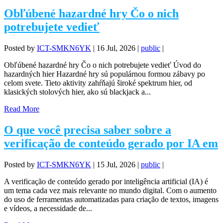
Obľúbené hazardné hry Čo o nich
potrebujete vedieť
Posted by
ICT-SMKN6YK
|
16 Jul, 2026
|
public
|
Obľúbené hazardné hry Čo o nich potrebujete vedieť Úvod do
hazardných hier Hazardné hry sú populárnou formou zábavy po
celom svete. Tieto aktivity zahŕňajú široké spektrum hier, od
klasických stolových hier, ako sú blackjack a...
Read More
O que você precisa saber sobre a
verificação de conteúdo gerado por IA em
Posted by
ICT-SMKN6YK
|
15 Jul, 2026
|
public
|
A verificação de conteúdo gerado por inteligência artificial (IA) é
um tema cada vez mais relevante no mundo digital. Com o aumento
do uso de ferramentas automatizadas para criação de textos, imagens
e vídeos, a necessidade de...